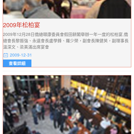
2009年松柏宴
2009年12月28日僑總頤康委員會假田耕閣舉辦一年一度的松柏宴,僑
總會長黎振強、永遠會長盧學鋒、羅少榮，副會長陳健英，副理事長
溫深文、梁美滿出席宴會
2009-12-31
查看詳細