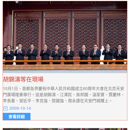
胡錦濤等在現場
10月1日，首都各界慶祝中華人民共和國成立60周年大會在北京天安
門廣場隆重舉行。這是胡錦濤、江澤民、吳邦國、溫家寶、賈慶林、
李長春、習近平、李克強、賀國強、周永康在天安門城樓上。
2009-10-14
查看詳細