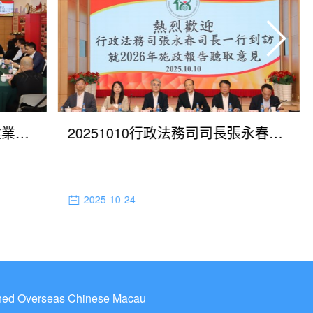
20251015經濟財政司司長戴建業就編製2026年度施政方針聽取歸僑總會意見
20251010行政法務司司長張永春就制定2026年施政方針聽取歸僑總會意見
2025-10-24
rned Overseas Chinese Macau