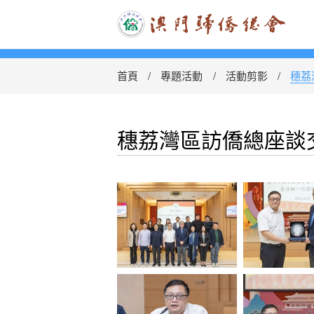
首頁
專題活動
活動剪影
穗荔
穗荔灣區訪僑總座談