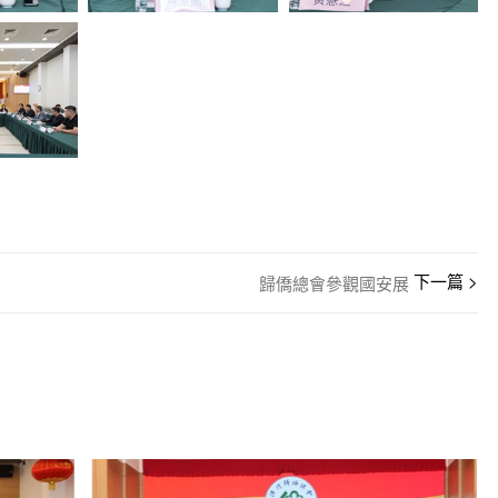
歸僑總會參觀國安展