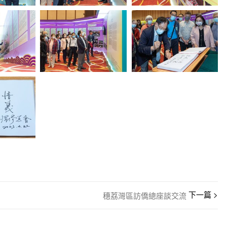
穗荔灣區訪僑總座談交流