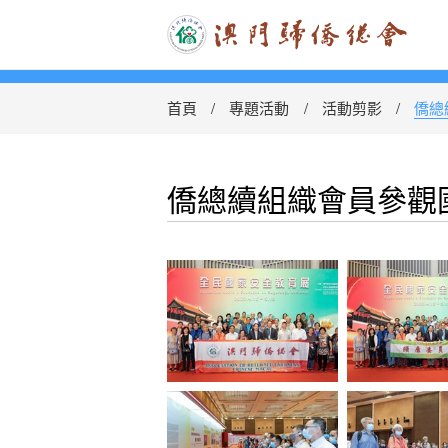
首頁
專題活動
活動剪影
僑總
僑總續組織會員參觀