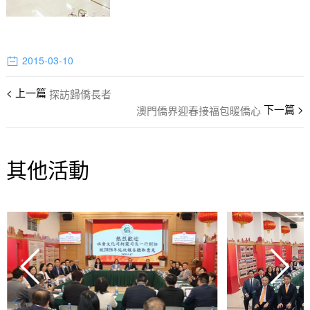
2015-03-10
探訪歸僑長者
澳門僑界迎春接福包暖僑心
其他活動