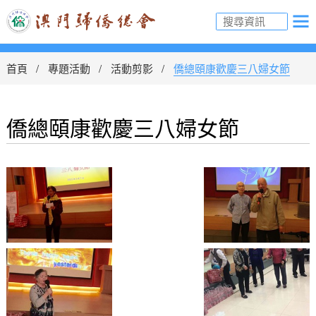
首頁
專題活動
活動剪影
僑總頤康歡慶三八婦女節
僑總頤康歡慶三八婦女節