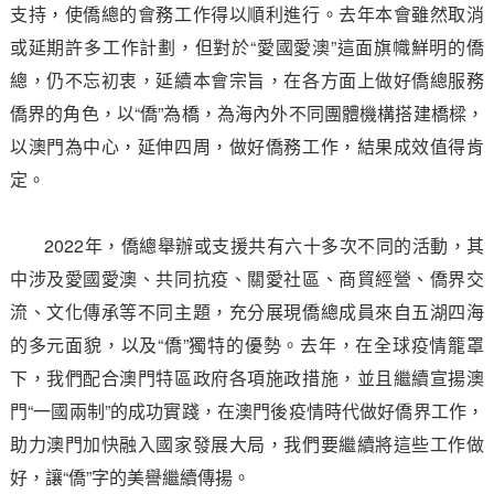
支持，使僑總的會務工作得以順利進行。去年本會雖然取消
或延期許多工作計劃，但對於“愛國愛澳”這面旗幟鮮明的僑
總，仍不忘初衷，延續本會宗旨，在各方面上做好僑總服務
僑界的角色，以“僑”為橋，為海內外不同團體機構搭建橋樑，
以澳門為中心，延伸四周，做好僑務工作，結果成效值得肯
定。
2022年，僑總舉辦或支援共有六十多次不同的活動，其
中涉及愛國愛澳、共同抗疫、關愛社區、商貿經營、僑界交
流、文化傳承等不同主題，充分展現僑總成員來自五湖四海
的多元面貌，以及“僑”獨特的優勢。去年，在全球疫情籠罩
下，我們配合澳門特區政府各項施政措施，並且繼續宣揚澳
門“一國兩制”的成功實踐，在澳門後疫情時代做好僑界工作，
助力澳門加快融入國家發展大局，我們要繼續將這些工作做
好，讓“僑”字的美譽繼續傳揚。