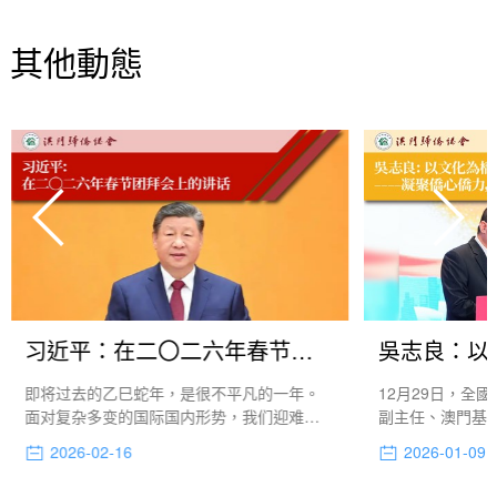
其他動態
习近平：在二〇二六年春节团拜会上的讲话
即将过去的乙巳蛇年，是很不平凡的一年。
12月29日，全
面对复杂多变的国际国内形势，我们迎难而
副主任、澳門基
上、砥砺前行，推动党和国家事业取得新进
出席第三屆華僑華
2026-02-16
2026-01-09
展新成效，全年经济社会发展主要目标任务
展大會，作“以
顺利完成，“十四五”圆满收官，我国经济实
僑心僑力，共傳