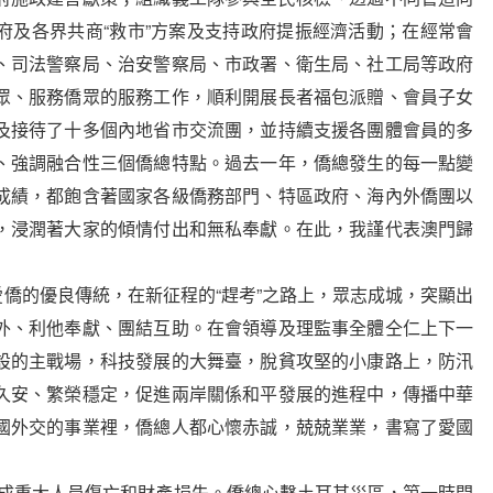
府及各界共商“救市”方案及支持政府提振經濟活動；在經常會
、司法警察局、治安警察局、市政署、衛生局、社工局等政府
眾、服務僑眾的服務工作，順利開展長者福包派贈、會員子女
及接待了十多個內地省市交流團，並持續支援各團體會員的多
、強調融合性三個僑總特點。過去一年，僑總發生的每一點變
成績，都飽含著國家各級僑務部門、特區政府、海內外僑團以
，浸潤著大家的傾情付出和無私奉獻。在此，我謹代表澳門歸
的優良傳統，在新征程的“趕考”之路上，眾志成城，突顯出
外、利他奉獻、團結互助。在會領導及理監事全體仝仁上下一
設的主戰場，科技發展的大舞臺，脫貧攻堅的小康路上，防汛
久安、繁榮穩定，促進兩岸關係和平發展的進程中，傳播中華
國外交的事業裡，僑總人都心懷赤誠，兢兢業業，書寫了愛國
成重大人員傷亡和財產損失。僑總心繫土耳其災區，第一時間