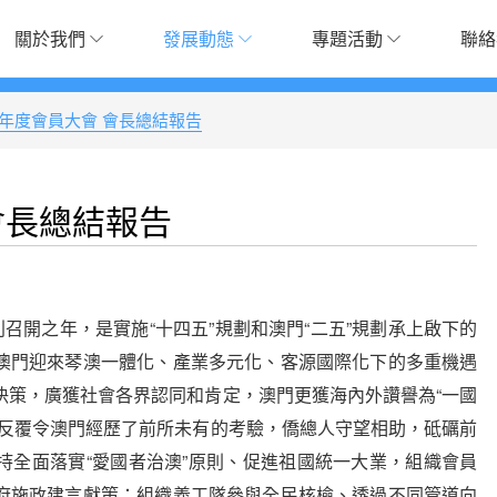
關於我們
發展動態
專題活動
聯絡
23年度會員大會 會長總結報告
 會長總結報告
利召開之年，是實施“十四五”規劃和澳門“二五”規劃承上啟下的
澳門迎來琴澳一體化、產業多元化、客源國際化下的多重機遇
決策，廣獲社會各界認同和肯定，澳門更獲海內外讚譽為“一國
情反覆令澳門經歷了前所未有的考驗，僑總人守望相助，砥礪前
持全面落實“愛國者治澳”原則、促進祖國統一大業，組織會員
府施政建言獻策；組織義工隊參與全民核檢、透過不同管道向