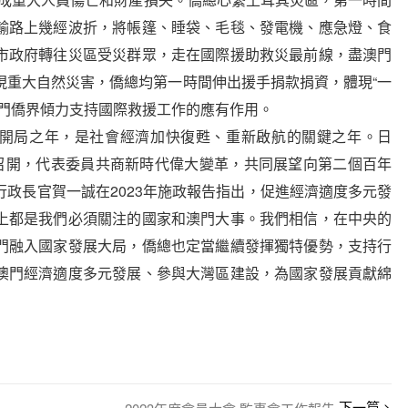
輸路上幾經波折，將帳篷、睡袋、毛毯、發電機、應急燈、食
市政府轉往災區受災群眾，走在國際援助救災最前線，盡澳門
現重大自然災害，僑總均第一時間伸出援手捐款捐資，體現“一
澳門僑界傾力支持國際救援工作的應有作用。
的開局之年，是社會經濟加快復甦、重新啟航的關鍵之年。日
利召開，代表委員共商新時代偉大變革，共同展望向第二個百年
政長官賀一誠在2023年施政報告指出，促進經濟適度多元發
上都是我們必須關注的國家和澳門大事。我們相信，在中央的
門融入國家發展大局，僑總也定當繼續發揮獨特優勢，支持行
澳門經濟適度多元發展、參與大灣區建設，為國家發展貢獻綿