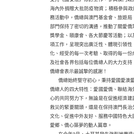
海內外捐贈大批防疫物資；積極參與政
務活動中，僑總與澳門基金會、旅遊局
部門保持了密切的溝通，推動了關愛僑
獎學金、頤康會、各大節慶等活動；以
項工作，呈現突出廣泛性、體現引領性
化、經受的每一次考驗、取得的每一份
及社會各界包括每位僑總人的大力支持
僑總會表示最誠摯的感謝！
僑總始終堅守初心，秉持愛國愛澳愛僑
僑總人的四大特性：愛國愛僑、聯結海
心的共同努力下，無論是在促進經濟建
救災的緊要關頭，還是在保持澳門長治
文化、促進中外友好、服務中國特色大
愛鄉、僑心築夢的動人篇章。
在今年2月，土耳其發生強烈地震造