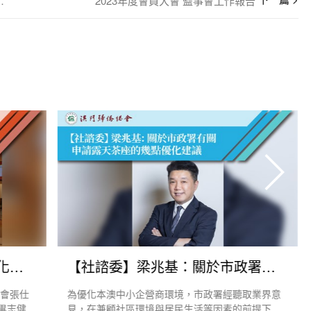
傳達暨會員大會
2023年度會員大會 監事會工作報告
【來訪活動】加華商訪僑總深化合作
【社諮委】梁兆基：關於市政署有關申請露天茶座的幾點優化建議
總會張仕
為優化本澳中小企營商環境，市政署經聽取業界意
畢志健偕
見，在兼顧社區環境與居民生活等因素的前提下，