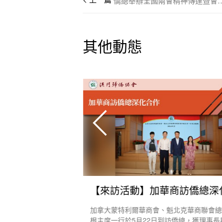
僑總舉辦全國兩會精神
其他動態
【外訪活動】僑總考察團赴黔回訪九曰小學
考察交流團”， 10月
加拿大蒙特利爾華商會、魁北克華商聯會
考察活動，探訪僑總參
根主席一行於5月22日到訪僑總，獲理事長