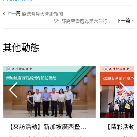
僑總會員大會誕新閣
岑浩輝高票當選為第六任行政長官候任人
其他動態
【來訪活動】新加坡廣西暨高州會館訪僑總