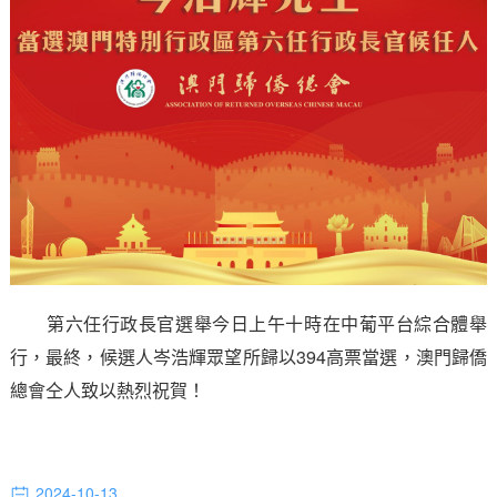
第六任行政長官選舉今日上午十時在中葡平台綜合體舉
行，最終，候選人岑浩輝眾望所歸以394高票當選，澳門歸僑
總會仝人致以熱烈祝賀！
2024-10-13