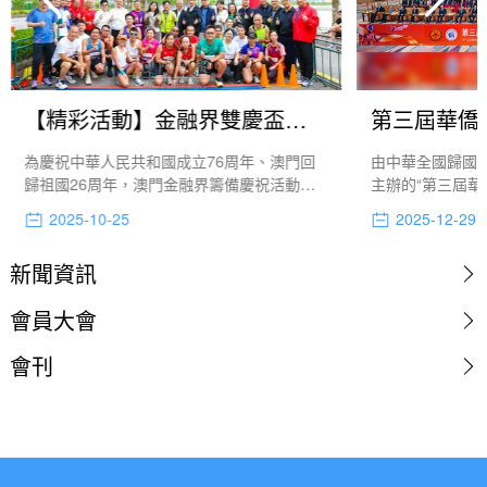
【精彩活動】金融界雙慶盃歡樂跑開跑
為慶祝中華人民共和國成立76周年、澳門回
由中華全國歸國
歸祖國26周年，澳門金融界籌備慶祝活動常
主辦的“第三屆華
設委員會今日上午九時十五分在氹仔海濱休
發展大會”於 1
2025-10-25
2025-12-29
憩區舉行2025“雙慶盃”歡樂跑活動，吸引逾
會展娛樂中心舉
400人次參與，旨為促進金融界與社會各界的
區的僑領齊聚濠江
新聞資訊
深入交流、搭建更廣泛的溝通平台。
展。
會員大會
會刊