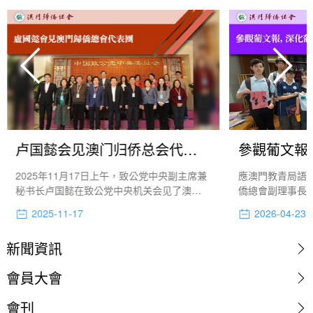
卢国懿会见澳门归侨总会代表团
2025年11月17日上午，致公党中央副主席兼
應澳門教青局語
秘书长卢国懿在致公党中央机关会见了澳门
僑總會副理事長陳
归侨总会代表团一行。
言推廣中心師生
2025-11-17
2026-04-23
學)參觀葡文報“今
情接待。事後，
新聞資訊
文報紙出版工作
會員大會
會刊