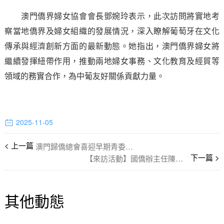
澳門僑界婦女協會會長鄧婉玲表示，此次訪問將實地考
察當地僑界及婦女組織的發展情況，深入瞭解葡萄牙在文化
傳承與經濟創新方面的最新動態。她指出，澳門僑界婦女將
繼續發揮紐帶作用，推動兩地婦女事務、文化教育及經貿等
領域的務實合作，為中葡友好關係貢獻力量。
2025-11-05
澳門歸僑總會喜迎早期青委， 共敘情誼話發展
【來訪活動】國僑辦主任陳旭訪歸僑總會
其他動態