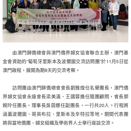
由澳門歸僑總會與澳門僑界婦女協會聯合主辦、澳門基
金會資助的“葡萄牙里斯本及波爾圖交流訪問團”於11月5日從
澳門啟程，展開為期8天的交流考察。
訪問團由澳門歸僑總會會長劉雅煌任名譽團長，澳門僑
界婦女協會永遠會長梁美滿、王國蓉擔任隨團顧問，會長鄧
婉玲任團長，理事長吳茵娜任副團長，一行共20人。行程將
涵蓋波爾圖、哥英布拉、里斯本及辛特拉等地。期間代表團
將與當地僑團、婦女組織及學術界人士舉行座談交流。