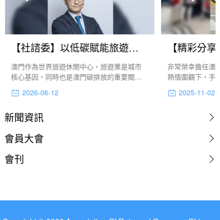
【社諮委】以低碳賦能旅遊發展 以綠色彰顯城市魅力的建議和回覆
澳門作為世界旅遊休閒中心，旅遊業是城市
非常榮幸擔任澳
核心基因，同時也是澳門碳排放的重要關聯
熱情圍觀下，手
領域。酒店、餐飲、交通、會展等環節能耗
倍感光榮與自豪
2026-06-12
2025-11-02
與排放集中，同時也具備巨大減碳潛力。當
全國運動會所承
前，本澳“環保酒店獎”已推動數十間酒店落實
新聞資訊
節能減碳，增設光伏設施與充電樁，減少一
次性用品，成效顯著。
會員大會
會刊