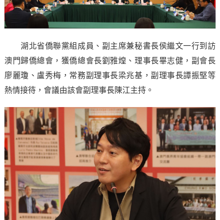
湖北省僑聯黨組成員、副主席兼秘書長侯繼文一行到訪
澳門歸僑總會，獲僑總會長劉雅煌、理事長畢志健，副會長
廖麗瓊、盧秀梅，常務副理事長梁兆基，副理事長譚振堅等
熱情接待，會議由該會副理事長陳江主持。