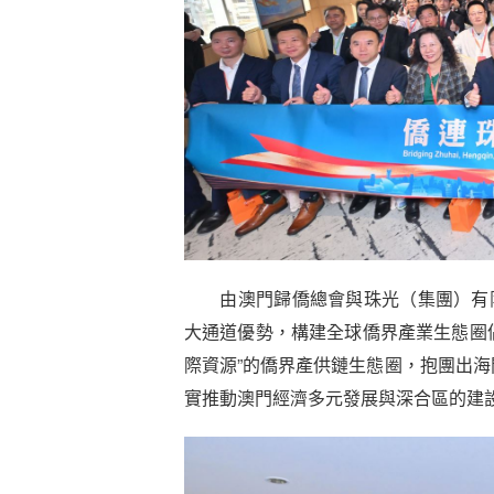
由澳門歸僑總會與珠光（集團）有限
大通道優勢，構建全球僑界產業生態圈倡
際資源”的僑界產供鏈生態圈，抱團出
實推動澳門經濟多元發展與深合區的建