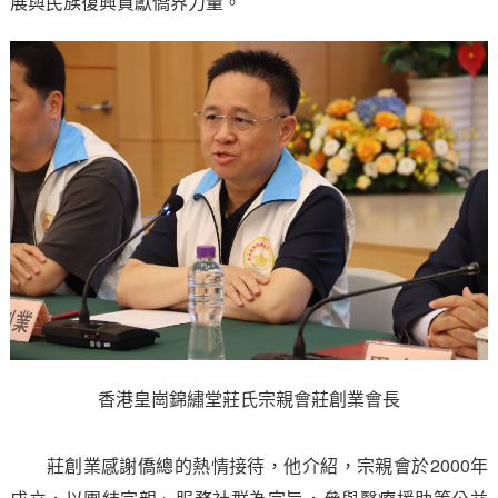
展與民族復興貢獻僑界力量。
香港皇崗錦繡堂莊氏宗親會莊創業會長
莊創業感謝僑總的熱情接待，他介紹，宗親會於2000年