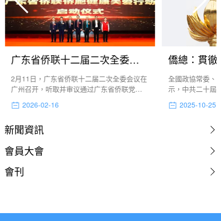
广东省侨联十二届二次全委会议在广州召开
僑總：貫徹
2月11日，广东省侨联十二届二次全委会议在
全國政協常委、
广州召开，听取并审议通过广东省侨联党组
示，中共二十屆
书记、主席李丰所作的工作报告。会上，汕
議通過了《國家“
2026-02-16
2025-10-25
尾市侨联、广东国际华商会、广东省高校科
了新時期中國號“
研院所侨联联盟等分别作了交流发言，还通
圖，詮釋了中國
新聞資訊
过了有关人事事项。会后，举行了广东省侨
展現了以人工智
联侨胞健康关爱行动启动仪式。
引領新時代改革
會員大會
年規劃“長期主義
展之路。
會刊