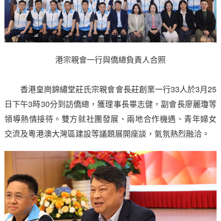
港宗親會一行與僑總負責人合照
香港皇崗錦繡堂莊氏宗親會會長莊創業一行33人於3月25
日下午3時30分到訪僑總，獲理事長畢志健，副會長廖麗瓊等
領導熱情接待。雙方就社團發展、兩地合作機遇、青年婦女
交流及粵港澳大灣區建設等議題展開座談，氣氛熱烈融洽。