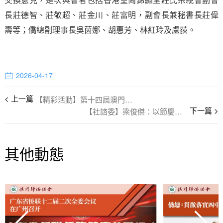
長莊德智、莊敬超、莊金川、莊富明，副會長兼秘書長莊偉
壽等；僑總副理事長吳茵娜、胡惠芳、林紅玲及盧荻。
2026-04-17
【精彩活動】第十四屆澳門國際旅遊（產業）博覽會圓滿閉幕
【社諮委】梁俊傑：以節慶裝置為平台 支持澳門文創產業發展的建議與回覆
其他動態