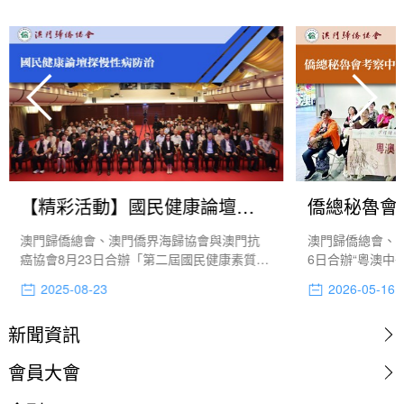
【精彩活動】國民健康論壇探慢性病防治
僑總秘魯會
澳門歸僑總會、澳門僑界海歸協會與澳門抗
澳門歸僑總會、
癌協會8月23日合辦「第二屆國民健康素質提
6日合辦“粵澳中
升與保障發展論壇」，論壇以「共建健康澳
琴中醫藥產業園
2025-08-23
2026-05-16
門」為主題，聚焦澳門城市發展進程中面臨
的人口老齡化、生活方式轉變等挑戰，重點
新聞資訊
探討高血壓、糖尿病、心腦血管疾病以及癌
症等主要慢性病的防治工作。
會員大會