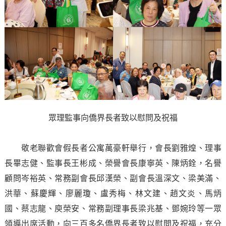
眾理監事向僑界長者致以慰問及祝福
敬老聯歡會假長者公寓萬豪軒舉行，會長劉雅煌、理事
長畢志健、監事長王彬成、榮譽會長康寧英、陳炳銓，名譽
顧問岑裕英、常務副會長邱漢榮、副會長溫深文、梁美滿、
洪華、蘇慶輝、廖麗瓊、盧秀梅、林文建、趙文炎、馬炳
國、蔡志龍、庾榮安、常務副理事長梁兆基、鄧婉玲等一眾
領導出席活動，向三百多名僑界長者致以慰問及祝福，充分