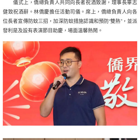
儀式上，僑總負責人共同向長者祝酒致謝，理事長畢志
健致祝酒辭。林僑慶擔任活動司儀。席上，僑總負責人向各
位長者宣傳防蚊三招，加深防蚊措施認識和預防“雙熱”，並派
發利是及設有表演節目助慶，場面溫馨熱鬧。