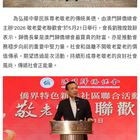
為弘揚中華民族尊老敬老的傳統美德，由澳門歸僑總會
主辦“2026 敬老愛老聯歡會”於5月21日舉行，會長劉雅煌致辭
表示，歸僑長輩是澳門歸僑總會最寶貴的財富，亦是推動會
務穩步向前的重要中堅力量。社會和諧離不開敬老愛老的價
值傳承，期望透過是次活動，持續形成尊老敬老的良好社會
風尚，傳遞社會正能量。