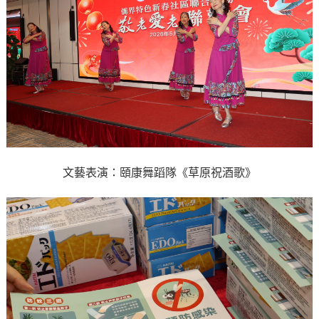
文藝表演：頤康舞蹈隊《草原祝酒歌》