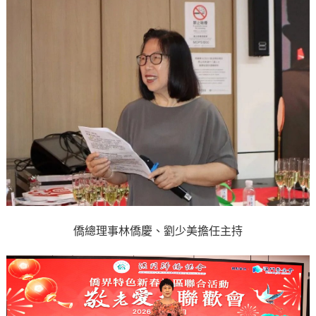
僑總理事林僑慶、劉少美擔任主持