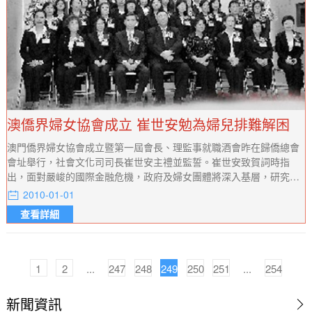
澳僑界婦女協會成立 崔世安勉為婦兒排難解困
澳門僑界婦女協會成立暨第一屆會長、理監事就職酒會昨在歸僑總會
會址舉行，社會文化司司長崔世安主禮並監誓。崔世安致賀詞時指
出，面對嚴峻的國際金融危機，政府及婦女團體將深入基層，研究新
情況，冀能解決問題。鼓勵婦女團體建立信心，共度難關，盡力為婦
2010-01-01
女兒童排難解困。
查看詳細
1
2
...
247
248
249
250
251
...
254
新聞資訊