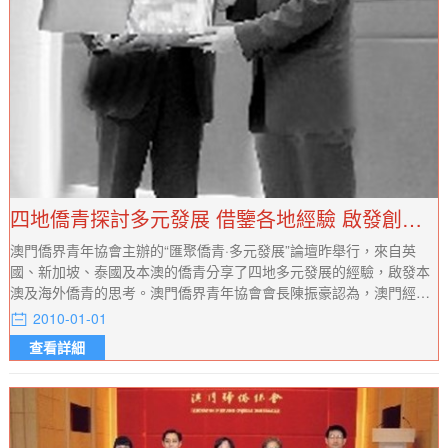
四地僑青探討多元發展 借鑒各地經驗 啟發創新思考
澳門僑界青年協會主辦的“匯聚僑青·多元發展”論壇昨舉行，來自英
國、新加坡、泰國及本澳的僑青分享了四地多元發展的經驗，啟發本
澳及海外僑青的思考。澳門僑界青年協會會長陳振豪認為，澳門經濟
體系小，要多元發展，除增加與周邊地區聯繫和合作，在社會建設、
2010-01-01
文化教育等各方面也應具多元化政策，相信更能使澳門的經濟發展具
查看詳細
生命力。