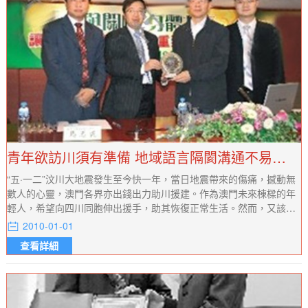
青年欲訪川須有準備 地域語言隔閡溝通不易勿貿然而行
“五·一二”汶川大地震發生至今快一年，當日地震帶來的傷痛，撼動無
數人的心靈，澳門各界亦出錢出力助川援建。作為澳門未來棟樑的年
輕人，希望向四川同胞伸出援手，助其恢復正常生活。然而，又該從
何入手，才能讓災區同胞切實感受來自遠方的關愛之情？
2010-01-01
查看詳細