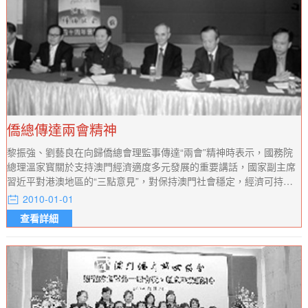
僑總傳達兩會精神
黎振強、劉藝良在向歸僑總會理監事傳達“兩會”精神時表示，國務院
總理溫家寳關於支持澳門經濟適度多元發展的重要講話，國家副主席
習近平對港澳地區的“三點意見”，對保持澳門社會穩定，經濟可持續
發展非常重要，冀僑界深入學習，並積極向特區政府建言獻策。
2010-01-01
查看詳細