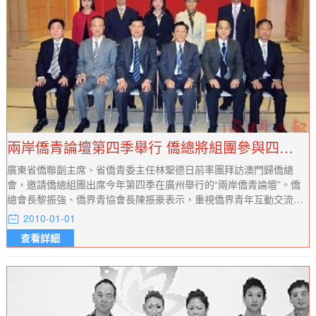
兩岸僑青論壇第四季舉行 僑總將組團參與四地青年交流
廣東省僑聯副主席、省僑青委主任林聖德日前率團拜訪澳門歸僑總
會，邀請僑總組團出席今年第四季在廣州舉行的“兩岸僑青論壇”。僑
總會長黎振強、僑界青協會長陳振豪表示，重視僑界青年互動交流的
難得機會，屆時必組團參與。
2010-01-01
查看詳細