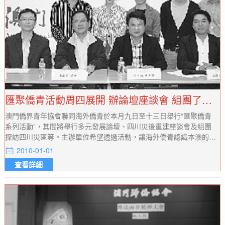
匯聚僑青活動周四展開 辦論壇座談會 組團了解四川重建
澳門僑界青年協會聯同海外僑青於本月九日至十三日舉行“匯聚僑青
系列活動”，其間將舉行多元發展論壇、四川災後重建座談會及組團
探訪四川災區等。主辦單位希望透過活動，讓海外僑青認識本澳的發
展方向，推動本地僑青進一步探討本澳多元發展；也讓各地僑青了解
2010-01-01
災後重建工作，加深他們的愛國意識。
查看詳細