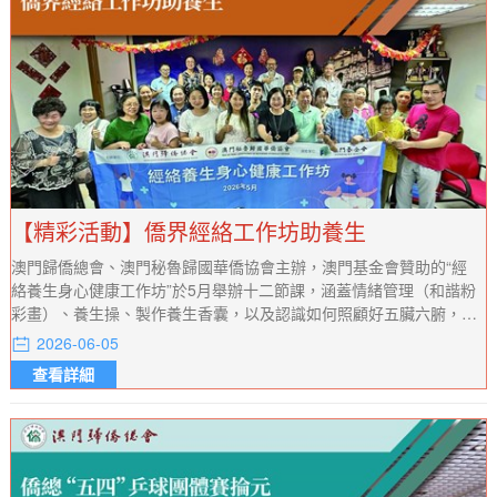
【精彩活動】僑界經絡工作坊助養生
澳門歸僑總會、澳門秘魯歸國華僑協會主辦，澳門基金會贊助的“經
絡養生身心健康工作坊”於5月舉辦十二節課，涵蓋情緒管理（和諧粉
彩畫）、養生操、製作養生香囊，以及認識如何照顧好五臟六腑，包
括肺經、大腸經、胃經、脾經等內容。
2026-06-05
查看詳細