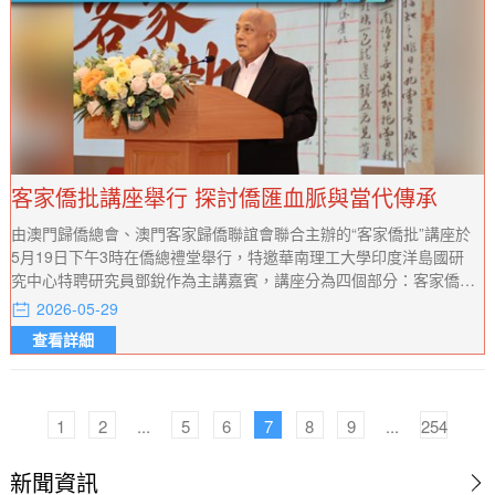
客家僑批講座舉行 探討僑匯血脈與當代傳承
由澳門歸僑總會、澳門客家歸僑聯誼會聯合主辦的“客家僑批”講座於
5月19日下午3時在僑總禮堂舉行，特邀華南理工大學印度洋島國研
究中心特聘研究員鄧銳作為主講嘉賓，講座分為四個部分：客家僑
批、僑批的來源——有僑才有批、僑批申遺、僑批的活化應用。
2026-05-29
查看詳細
1
2
...
5
6
7
8
9
...
254
新聞資訊