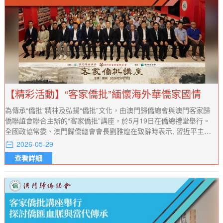
【精彩活動】“客家僑批”緬懷海外華僑家國情
為傳承“僑批”精神及弘揚“僑批”文化，由澳門歸僑總會與澳門客家歸
僑聯誼會聯合主辦的“客家僑批”講座，於5月19日在僑總禮堂舉行。
全國政協常委、澳門歸僑總會會長劉雅煌在致辭時表示, 習近平主席
在參觀汕頭僑批文物館時深刻指出，僑批記載了老一輩海外僑胞艱難
2026-05-29
的創業史和濃厚的家國情懷，也是中華民族講信譽、守承諾的重要體
查看詳細
現。深刻點明了僑批的歷史價值與精神內涵，為澳門僑界傳承和弘揚
僑批文化指明了方向。