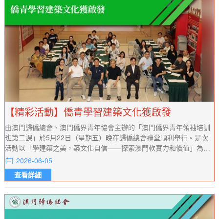
【精彩活動】僑青學習建築文化獲啟發
由澳門歸僑總會、澳門僑界青年協會主辦的「澳門僑界青年領袖培訓
班第二課」於5月22日（星期五）晚在歸僑總會禮堂順利舉行。是次
活動以「學建築之美，築文化自信——探索澳門軟實力和價值」為主
題，邀請歷史建築修復專家呂澤強建築師擔任主講嘉賓，吸引眾多僑
2026-06-05
界青年參與，現場氣氛熱烈。
查看詳細