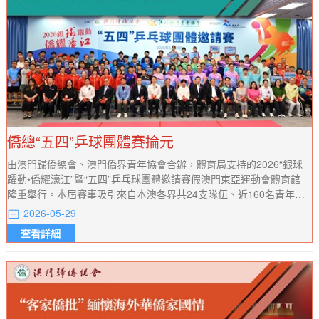
僑總“五四”乒球團體賽掄元
由澳門歸僑總會、澳門僑界青年協會合辦，體育局支持的2026“銀球
躍動•僑耀濠江”暨“五四”乒乓球團體邀請賽假澳門東亞運動會體育館
隆重舉行。本屆賽事吸引來自本澳各界共24支隊伍、近160名青年運
動員參賽。
2026-05-29
查看詳細