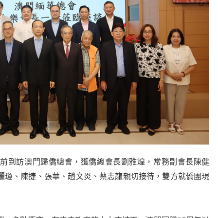
到訪澳門歸僑總會，獲僑總會長劉雅煌，常務副會長陳健
麗瓊、陳捷、張華、趙文炎、蔡志龍親切接待，雙方就僑團現