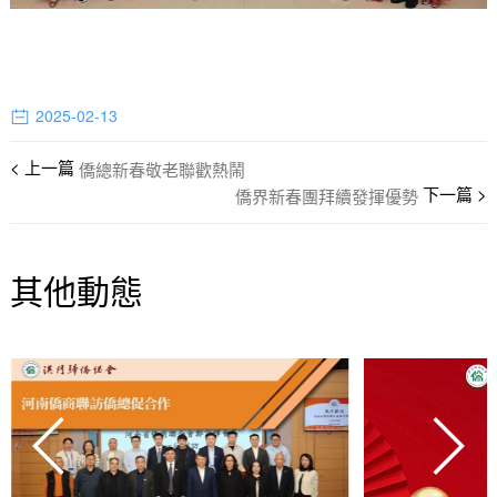
2025-02-13
僑總新春敬老聯歡熱鬧
僑界新春團拜續發揮優勢
其他動態