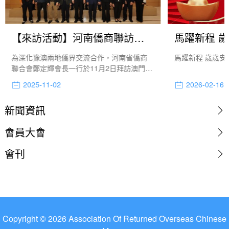
【來訪活動】河南僑商聯訪僑總促合作
馬躍新程 
為深化豫澳兩地僑界交流合作，河南省僑商
馬躍新程 歲歲安
聯合會鄭定輝會長一行於11月2日拜訪澳門歸
僑總會，獲本會理事長畢志健，副會長廖麗
2025-11-02
2026-02-16
瓊、張華等領導熱情接待。是次座談會由本
會副會長洪華主持。
新聞資訊
會員大會
會刊
Copyright © 2026 Association Of Returned Overseas Chinese