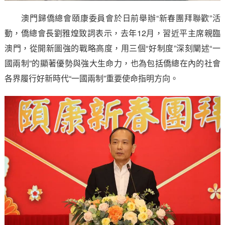
澳門歸僑總會頤康委員會於日前舉辦“新春團拜聯歡”活
動，僑總會長劉雅煌致詞表示，去年12月，習近平主席親臨
澳門，從開新圖強的戰略高度，用三個“好制度”深刻闡述“一
國兩制”的顯著優勢與強大生命力，也為包括僑總在內的社會
各界履行好新時代“一國兩制”重要使命指明方向。