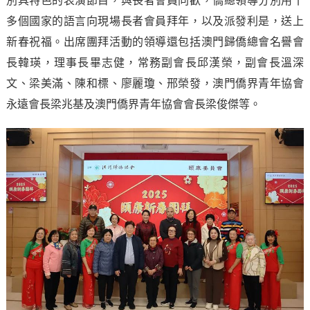
多個國家的語言向現場長者會員拜年，以及派發利是，送上
新春祝福。出席團拜活動的領導還包括澳門歸僑總會名譽會
長韓瑛，理事長畢志健，常務副會長邱漢榮，副會長溫深
文、梁美滿、陳和標、廖麗瓊、邢榮發，澳門僑界青年協會
永遠會長梁兆基及澳門僑界青年協會會長梁俊傑等。