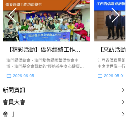
【精彩活動】僑界經絡工作坊助養生
澳門歸僑總會、澳門秘魯歸國華僑協會主
江西省僑聯黨組
辦，澳門基金會贊助的“經絡養生身心健康工
主席吳世偉一行於
作坊”於5月舉辦十二節課，涵蓋情緒管理（和
會，獲僑總監事
2026-06-05
2026-05-01
諧粉彩畫）、養生操、製作養生香囊，以及
趙文炎及蔡志龍
認識如何照顧好五臟六腑，包括肺經、大腸
務資源共享、經
新聞資訊
經、胃經、脾經等內容。
入交流。
會員大會
會刊