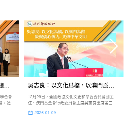
【來訪活動】河南僑商聯訪僑總促合作
吳志良：以文化爲橋，以澳門爲窗——凝聚僑心僑力，共傳中華文明
商聯合會
12月29日，全國政協文化文史和學習委員會副主
會，獲本
任、澳門基金會行政委員會主席吳志良出席第三屆
領導熱情
華僑華人助力“一帶一路”高質量發展大會，作“以文
2026-01-09
。
化為橋，以澳門為窗—凝聚僑心僑力，共傳中華文
明 澳門在聯繫全球華人華僑中的獨特角色與作用”主
題演講，提出澳門具備“三重身份”，能為華人華僑發