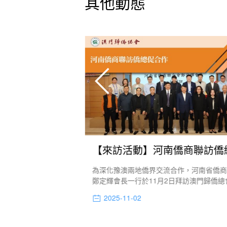
其他動態
觀抗戰主題展
理事長畢志健、監事長
為深化豫澳兩地僑界交流合作，河南省僑
，於日前在中葡綜合體
鄭定輝會長一行於11月2日拜訪澳門歸僑總
暨世界反法西斯戰爭勝
會理事長畢志健，副會長廖麗瓊、張華等
2025-11-02
抗戰歷史，傳承和弘揚愛
接待。是次座談會由本會副會長洪華主持