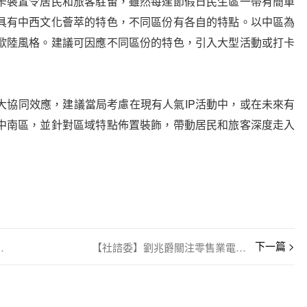
裝置令居民和旅客駐留，雖然每逢節假日民生區一帶有簡單
具有中西文化薈萃的特色，不同區份有各自的特點。以中區為
歐陸風格。建議可因應不同區份的特色，引入大型活動或打卡
協同效應，建議當局考慮在現有人氣IP活動中，或在未來有
中南區，並針對區域特點佈置裝飾，帶動居民和旅客深度走入
為歸僑提供協助
【社諮委】劉兆爵關注零售業電子支付交易額下跌現象及促進零售業發展