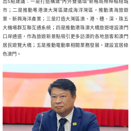
出5點建議：一是打造構建“內外雙循環”新格局標桿樞紐城
市；二是推動粵港澳大灣區建成海洋灣區，推動濱海旅遊
業、新興海洋產業；三是打造大灣區澳、港、穗、深、珠五
大機場群互聯互通系統；四是推動港珠澳大橋旅遊增設澳門
口岸通道，作為旅遊新景點吸引更多訪澳的各地旅客和澳門
居民遊覽大橋；五是推動電動車相關業務發展，建設宜居綠
色澳門。