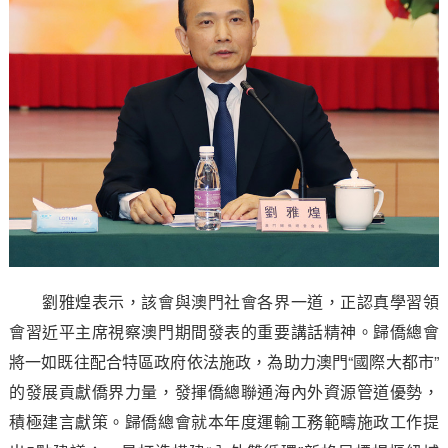
劉雅煌表示，該會與澳門社會各界一道，正認真學習領
會習近平主席視察澳門期間發表的重要講話精神。歸僑總會
將一如既往配合特區政府依法施政，為助力澳門“國際大都市”
的發展貢獻僑界力量，發揮僑總聯通海內外資源管道優勢，
積極建言獻策。歸僑總會就本年度運輸工務範疇施政工作提