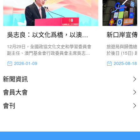
吳志良：以文化爲橋，以澳門爲窗——凝聚僑心僑力，共傳中華文明
新口岸宣傳
12月29日，全國政協文化文史和學習委員會
旅遊局與歸僑總會
副主任、澳門基金會行政委員會主席吳志良
於後日 (15日)
出席第三屆華僑華人助力“一帶一路”高質量發
(13日) 邀請 
2026-01-09
2025-08-18
展大會，作“以文化為橋，以澳門為窗—凝聚
體到場為活動宣
僑心僑力，共傳中華文明 澳門在聯繫全球華
新聞資訊
人華僑中的獨特角色與作用”主題演講，提出
澳門具備“三重身份”，能為華人華僑發揮作用
會員大會
提供“三大支撐”，以及深化與僑界合作的“三
條路徑”。
會刊