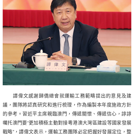
譚偉文感謝歸僑總會就運輸工務範疇提出的意見及建
議，團隊將認真研究和進行梳理，作為編製本年度施政方針
的參考。習近平主席親臨澳門，傳遞關懷、傳遞信心，諄諄
囑托澳門要“更加積極主動對接粵港澳大灣區建設等國家發展
戰略”，譚偉文表示，運輸工務團隊必定把握好發展定位，整