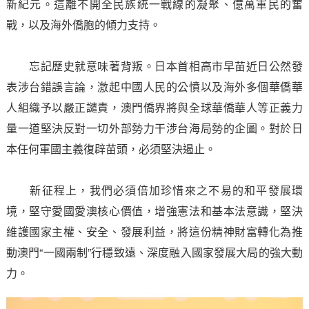
新紀元。這離不開全民族統一戰線的凝聚、億萬軍民的奮
戰，以及海外僑胞的傾力支持。
忘記歷史就意味著背叛。日本首相高市早苗近日公然發
表涉台錯誤言論，激起中國人民的公憤以及海外多個華僑華
人組織予以嚴正譴責，澳門僑界將與全球華僑華人等正義力
量一道堅決反對一切外部勢力干涉台海局勢的企圖。對於日
本任何軍國主義復辟苗頭，必須堅決遏止。
新征程上，我們必須倍加珍惜來之不易的和平發展環
境，堅守愛國愛澳核心價值，增強憲法和基本法意識，堅決
維護國家主權、安全、發展利益，將這份精神財富轉化為推
動澳門“一國兩制”行穩致遠、深度融入國家發展大局的強大動
力。