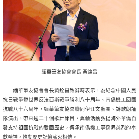
緬華筆友協會會長 黃銓昌
緬華筆友協會會長黃銓昌致辭時表示，為紀念中國人民
抗日戰爭暨世界反法西斯戰爭勝利八十周年、南僑機工回國
抗戰八十六周年，緬華筆友協會聯同伊江文藝團、詩歌朗誦
隊演出，帶來逾二十個歌舞節目，冀藉活動弘揚海外華僑自
發支持祖國抗戰的愛國歷史，傳承南僑機工等僑界英烈的奉
獻精神，推動歷史記憶薪火相傳。