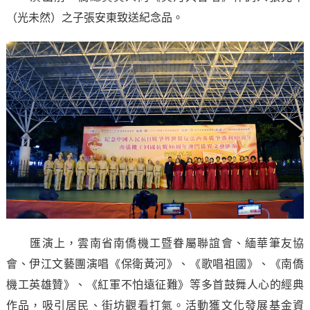
（光未然）之子張安東致送紀念品。
匯演上，雲南省南僑機工暨眷屬聯誼會、緬華筆友協
會、伊江文藝團演唱《保衛黃河》、《歌唱祖國》、《南僑
機工英雄贊》、《紅軍不怕遠征難》等多首鼓舞人心的經典
作品，吸引居民、街坊觀看打氣。活動獲文化發展基金資