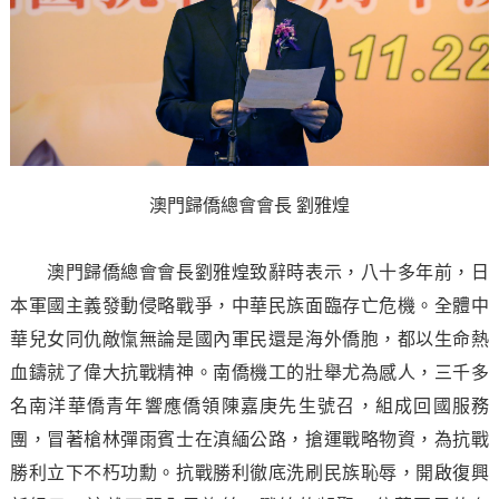
澳門歸僑總會會長 劉雅煌
澳門歸僑總會會長劉雅煌致辭時表示，八十多年前，日
本軍國主義發動侵略戰爭，中華民族面臨存亡危機。全體中
華兒女同仇敵愾無論是國內軍民還是海外僑胞，都以生命熱
血鑄就了偉大抗戰精神。南僑機工的壯舉尤為感人，三千多
名南洋華僑青年響應僑領陳嘉庚先生號召，組成回國服務
團，冒著槍林彈雨賓士在滇緬公路，搶運戰略物資，為抗戰
勝利立下不朽功勳。抗戰勝利徹底洗刷民族恥辱，開啟復興