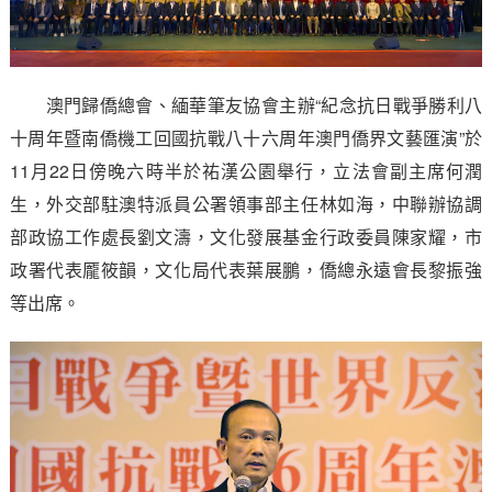
澳門歸僑總會、緬華筆友協會主辦“紀念抗日戰爭勝利八
十周年暨南僑機工回國抗戰八十六周年澳門僑界文藝匯演”於
11月22日傍晚六時半於祐漢公園舉行，立法會副主席何潤
生，外交部駐澳特派員公署領事部主任林如海，中聯辦協調
部政協工作處長劉文濤，文化發展基金行政委員陳家耀，市
政署代表龎筱韻，文化局代表葉展鵬，僑總永遠會長黎振強
等出席。