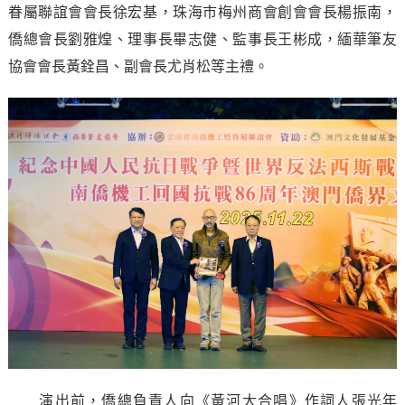
眷屬聯誼會會長徐宏基，珠海市梅州商會創會會長楊振南，
僑總會長劉雅煌、理事長畢志健、監事長王彬成，緬華筆友
協會會長黃銓昌、副會長尤肖松等主禮。
演出前，僑總負責人向《黃河大合唱》作詞人張光年