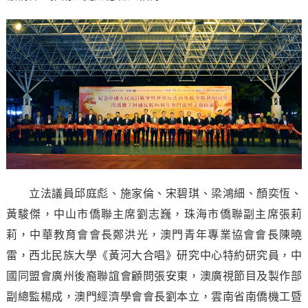
立法議員邱庭彪、施家倫、宋碧琪、梁鴻細、顏奕恆、
黃駿傑，中山市僑聯主席劉志巍，珠海市僑聯副主席張莉
莉，中華教育會會長鄭洪光，澳門青年專業協會會長陳曉
雷，西北民族大學《黃河大合唱》研究中心特約研究員，中
國同盟會廣州後裔聯誼會顧問張安東，澳廣視節目及製作部
副總監楊成，澳門經濟學會會長劉本立，雲南省南僑機工暨