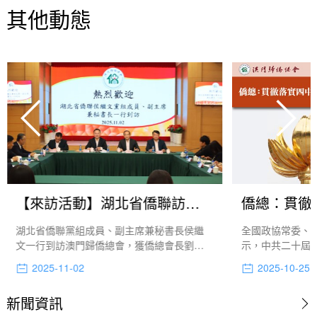
其他動態
【來訪活動】湖北省僑聯訪澳門歸僑總會
僑總：貫徹
湖北省僑聯黨組成員、副主席兼秘書長侯繼
全國政協常委、
文一行到訪澳門歸僑總會，獲僑總會長劉雅
示，中共二十屆
煌、理事長畢志健，副會長廖麗瓊、盧秀
議通過了《國家“
2025-11-02
2025-10-25
梅，常務副理事長梁兆基，副理事長譚振堅
了新時期中國號“
等熱情接待，會議由該會副理事長陳江主
圖，詮釋了中國
新聞資訊
持。
展現了以人工智