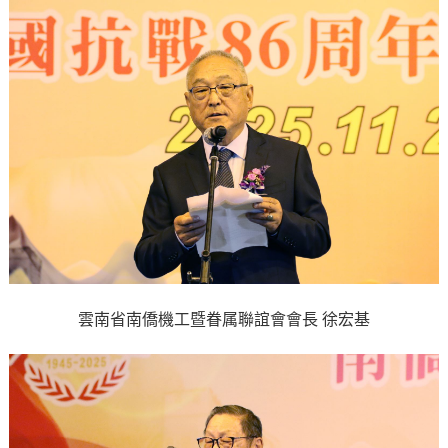
雲南省南僑機工暨眷属聯誼會會長 徐宏基