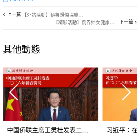
【外訪活動】秘魯歸僑協廈門參訪
【精彩活動】僑界婦女健康飲食抗衰老
其他動態
中国侨联主席王灵桂发表二〇二六年新春贺词