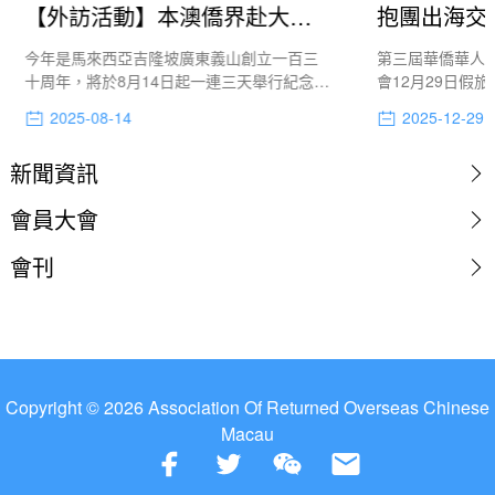
【外訪活動】本澳僑界赴大馬參紀念抗戰勝利活動
今年是馬來西亞吉隆坡廣東義山創立一百三
第三屆華僑華人助
十周年，將於8月14日起一連三天舉行紀念抗
會12月29日假
日戰爭勝利八十周年——南僑機工紀念公
青匯智傳承、抱
2025-08-14
2025-12-29
園、南僑機工紀念館開幕儀式暨南僑機工回
內地及海外僑界
國抗戰八十六周年公祭儀式系列紀念活動。
背景下“一帶一路
新聞資訊
澳門歸僑總會、緬華筆友協會組織緬華筆友
協會考察交流團，應邀前往馬來西亞出席系
會員大會
列重要紀念活動。
會刊
Copyright © 2026 Association Of Returned Overseas Chinese
Macau