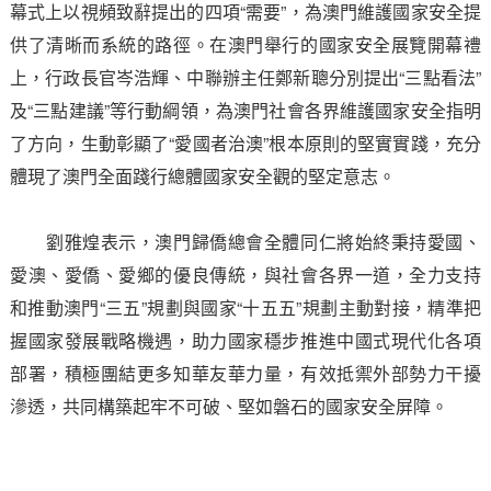
幕式上以視頻致辭提出的四項“需要”，為澳門維護國家安全提
供了清晰而系統的路徑。在澳門舉行的國家安全展覽開幕禮
上，行政長官岑浩輝、中聯辦主任鄭新聰分別提出“三點看法”
及“三點建議”等行動綱領，為澳門社會各界維護國家安全指明
了方向，生動彰顯了“愛國者治澳”根本原則的堅實實踐，充分
體現了澳門全面踐行總體國家安全觀的堅定意志。
劉雅煌表示，澳門歸僑總會全體同仁將始終秉持愛國、
愛澳、愛僑、愛鄉的優良傳統，與社會各界一道，全力支持
和推動澳門“三五”規劃與國家“十五五”規劃主動對接，精準把
握國家發展戰略機遇，助力國家穩步推進中國式現代化各項
部署，積極團結更多知華友華力量，有效抵禦外部勢力干擾
滲透，共同構築起牢不可破、堅如磐石的國家安全屏障。