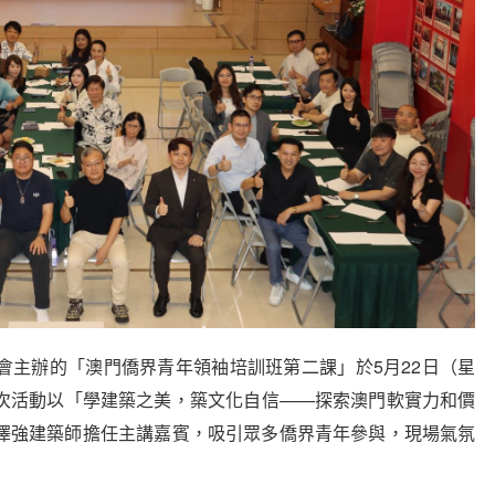
主辦的「澳門僑界青年領袖培訓班第二課」於5月22日（星
次活動以「學建築之美，築文化自信——探索澳門軟實力和價
澤強建築師擔任主講嘉賓，吸引眾多僑界青年參與，現場氣氛