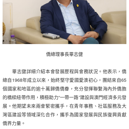
僑總理事長畢志健
畢志健詳細介紹本會發展歷程與會務狀況。他表示，僑
總自1968年成立以來，始終堅守愛國愛澳初心，團結來自65
個國家和地區的逾十萬歸僑僑眷，充分發揮聯繫海內外僑胞
的橋樑紐帶作用，積極助力“一帶一路”建設與澳門經濟多元發
展。他期望未來兩會緊密攜手，在青年事務、社區服務及大
灣區建設等領域深化合作，攜手為國家發展與民族復興貢獻
僑界力量。