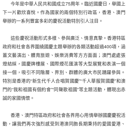
今年是中華人民共和國成立75周年。臨近國慶日，舉國上
下一片歡欣喜悅。作為國家的兩個特別行政區，香港、澳門
舉辦的一系列豐富多彩的慶祝活動特別引人注目。
這些慶祝活動形式多樣、參與廣泛、情意真摯。香港特區
政府和社會各界圍繞國慶主題舉辦的各類活動超過400項，涵
蓋文藝演出、體育旅遊、娛樂消費等方方面面；澳門處處張
燈結綵，國慶牌樓展、國際煙花匯演等大型展覽和表演一個
接一個，吸引不同階層、界別、群體的廣大市民踴躍參與。
特別是香港的“新生代千人合唱賀國慶”“千人華服賀國慶”和澳
門的“我和祖國有個約會”“同聲歌祖國”等主題活動，體現出赤
誠的家國情懷。
香港、澳門特區政府和社會各界用心用情舉辦國慶慶祝活
動，讓我們再次強烈感受到港澳同胞長期秉持的愛國愛港、