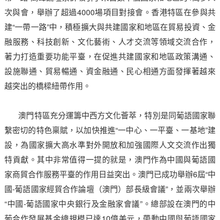
次與會，舉辦了超過4000場項目對接會。香港特區在參與共
建“一帶一路”中，積極擴大與共建國家和地區在貿易投資、金
融服務、科技創新、文化藝術、人才交流等領域交流合作，
著力打造重要功能平臺，在促進共建國家和地區政策溝通、
設施聯通、貿易暢通、資金融通、民心相通方面發揮著越來
越突出的橋樑紐帶作用。
澳門特區充分運籌中西方文化薈萃，特別是同葡語國家聯
繫密切的特色稟賦，以加快推進“一中心、一平臺、一基地”建
設，為國家擴大高水準對外開放和加強國際人文交流作出獨
特貢獻。其中非常值得一提的就是，澳門作為中國與葡語國
家商貿合作服務平臺的作用日益突出。澳門已成功舉辦6屆“中
國-葡語國家經貿合作論壇（澳門）部長級會議”，並兩次舉辦
“中國-葡語國家中央銀行及金融家會議”。總部設在澳門的中
葡合作發展基金總規模已達10億美元，帶動中國與葡語國家