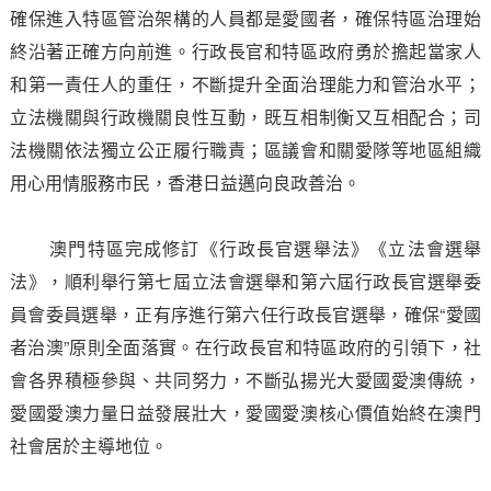
確保進入特區管治架構的人員都是愛國者，確保特區治理始
終沿著正確方向前進。行政長官和特區政府勇於擔起當家人
和第一責任人的重任，不斷提升全面治理能力和管治水平；
立法機關與行政機關良性互動，既互相制衡又互相配合；司
法機關依法獨立公正履行職責；區議會和關愛隊等地區組織
用心用情服務市民，香港日益邁向良政善治。
澳門特區完成修訂《行政長官選舉法》《立法會選舉
法》，順利舉行第七屆立法會選舉和第六屆行政長官選舉委
員會委員選舉，正有序進行第六任行政長官選舉，確保“愛國
者治澳”原則全面落實。在行政長官和特區政府的引領下，社
會各界積極參與、共同努力，不斷弘揚光大愛國愛澳傳統，
愛國愛澳力量日益發展壯大，愛國愛澳核心價值始終在澳門
社會居於主導地位。