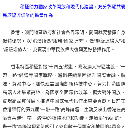
——積極助力國家改革開放和現代化建設，充分彰顯共襄
民族復興偉業的擔當作為
香港、澳門特區政府和社會各界深明，愛國就要發揮自身
獨特優勢，以“港澳所長”服務“國家所需”，做“超級連絡人”和
“超級增值人”，為實現中華民族偉大復興更好發揮作用。
香港特區積極對接“十四五”規劃、粵港澳大灣區建設、“一
帶一路”倡議等國家戰略，通過持續鞏固提升國際金融、航
運、貿易中心，加快建設國際創新科技中心，努力打造國際
高端人才集聚高地，為國家全面深化改革、擴大對外開放、
實現高品質發展、推進中國式現代化作出重要貢獻。日前在
香港舉行的第九屆“一帶一路”高峰論壇，生動反映出香港在高
品質共建“一帶一路”中的獨特地位和功能。連續舉行9屆的“一
帶一路”高峰論壇累計吸引了來自數十個國家和地區的4萬多人