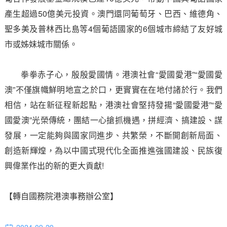
產生超過50億美元投資。澳門還同葡萄牙、巴西、維德角、
聖多美及普林西比島等4個葡語國家的6個城市締結了友好城
市或姊妹城市關係。
拳拳赤子心，殷殷愛國情。港澳社會“愛國愛港”“愛國愛
澳”不僅旗幟鮮明地宣之於口，更實實在在地付諸於行。我們
相信，站在新征程新起點，港澳社會堅持發揚“愛國愛港”“愛
國愛澳”光榮傳統，團結一心搶抓機遇，拼經濟、搞建設、謀
發展，一定能夠與國家同進步、共繁榮，不斷開創新局面、
創造新輝煌，為以中國式現代化全面推進強國建設、民族復
興偉業作出的新的更大貢獻!
【轉自國務院港澳事務辦公室】