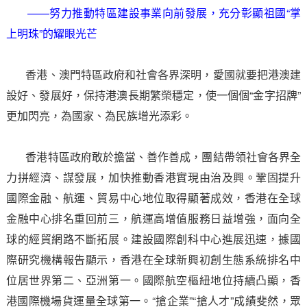
——努力推動特區建設事業向前發展，充分彰顯祖國“掌
上明珠”的耀眼光芒
香港、澳門特區政府和社會各界深明，愛國就要把港澳建
設好、發展好，保持港澳長期繁榮穩定，使一個個“金字招牌”
更加閃亮，為國家、為民族增光添彩。
香港特區政府敢於擔當、善作善成，團結帶領社會各界全
力拼經濟、謀發展，加快推動香港實現由治及興。鞏固提升
國際金融、航運、貿易中心地位取得顯著成效，香港在全球
金融中心排名重回前三，航運高增值服務日益增強，面向全
球的經貿網路不斷拓展。建設國際創科中心進展迅速，據國
際研究機構報告顯示，香港在全球新興初創生態系統排名中
位居世界第二、亞洲第一。國際航空樞紐地位持續凸顯，香
港國際機場貨運量全球第一。“搶企業”“搶人才”成績斐然，眾