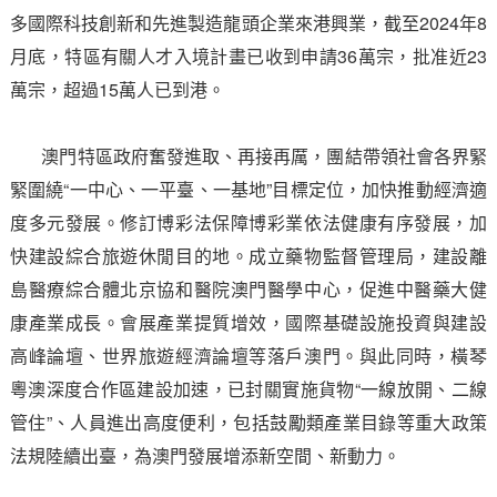
多國際科技創新和先進製造龍頭企業來港興業，截至2024年8
月底，特區有關人才入境計畫已收到申請36萬宗，批准近23
萬宗，超過15萬人已到港。
澳門特區政府奮發進取、再接再厲，團結帶領社會各界緊
緊圍繞“一中心、一平臺、一基地”目標定位，加快推動經濟適
度多元發展。修訂博彩法保障博彩業依法健康有序發展，加
快建設綜合旅遊休閒目的地。成立藥物監督管理局，建設離
島醫療綜合體北京協和醫院澳門醫學中心，促進中醫藥大健
康產業成長。會展產業提質增效，國際基礎設施投資與建設
高峰論壇、世界旅遊經濟論壇等落戶澳門。與此同時，橫琴
粵澳深度合作區建設加速，已封關實施貨物“一線放開、二線
管住”、人員進出高度便利，包括鼓勵類產業目錄等重大政策
法規陸續出臺，為澳門發展增添新空間、新動力。