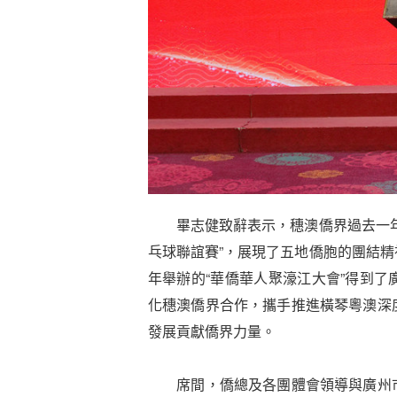
畢志健致辭表示，穗澳僑界過去一年
乓球聯誼賽”，展現了五地僑胞的團結
年舉辦的“華僑華人聚濠江大會”得到
化穗澳僑界合作，攜手推進橫琴粵澳深
發展貢獻僑界力量。
席間，僑總及各團體會領導與廣州市