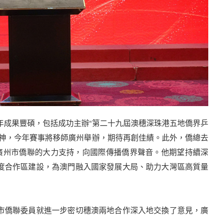
成果豐碩，包括成功主辦“第二十九屆澳穗深珠港五地僑界乒
精神，今年賽事將移師廣州舉辦，期待再創佳績。此外，僑總去
了廣州市僑聯的大力支持，向國際傳播僑界聲音。他期望持續深
度合作區建設，為澳門融入國家發展大局、助力大灣區高質量
僑聯委員就進一步密切穗澳兩地合作深入地交換了意見，廣