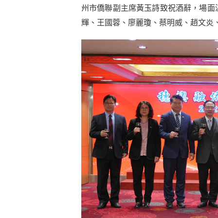
州市僑聯副主席黃玉詩致祝酒辭，場面
輝、王國蓉、廖麗瓊、蔡明威、趙文炎