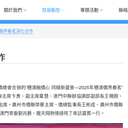
關於我們
發展動態
專題活動
聯絡
僑界春茗深化合作
作
合辦的“穗澳融僑心 同繪新盛景—2025年穗澳僑界春茗”
僑聯主席卞勇、副主席童慧、澳門中聯辦協調部副部長王曉剛、
出席。廣州市僑聯榮譽主席、僑總監事長王彬成、廣州市僑聯
聯澳門常委劉兆爵、龍天翔熱情接待了來訪嘉賓一行。