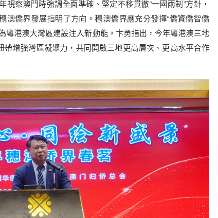
年視察澳門時強調全面準確、堅定不移貫徹“一國兩制”方針，
穗澳僑界發展指明了方向。穗澳僑界應充分發揮“僑資僑智僑
，為粵港澳大灣區建設注入新動能。卞勇指出，今年粵港澳三地
紐帶增強灣區凝聚力，共同開啟三地更高層次、更高水平合作