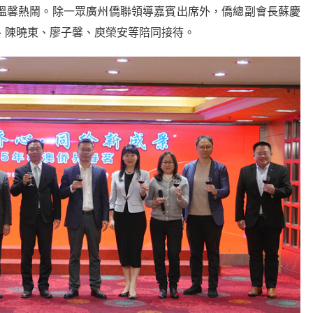
溫馨熱鬧。除一眾廣州僑聯領導嘉賓出席外，僑總副會長蘇慶
、陳曉東、廖子馨、庾榮安等陪同接待。