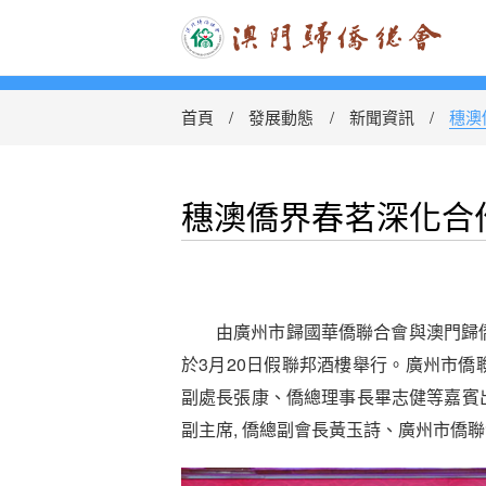
首頁
發展動態
新聞資訊
穗澳
穗澳僑界春茗深化合
由廣州市歸國華僑聯合會與澳門歸僑總會
於3月20日假聯邦酒樓舉行。廣州市
副處長張康、僑總理事長畢志健等嘉賓
副主席, 僑總副會長黃玉詩、廣州市僑