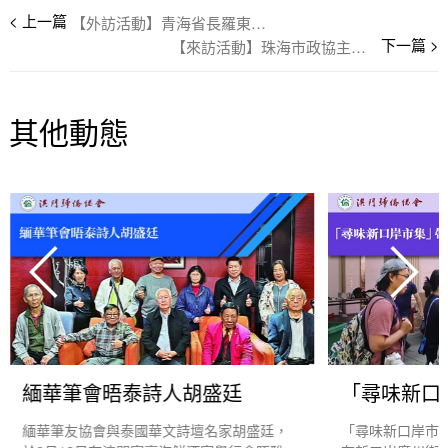
【外訪活動】青海省長羅東川晤工商僑界參訪團
【來訪活動】珠海市政協主席王開洲一行到訪澳門歸僑總會
其他動態
緬華筆會晤泰詩人胡盛廷
緬華筆友協會與泰國華文詩壇名家胡盛廷，
「尋味新口岸市