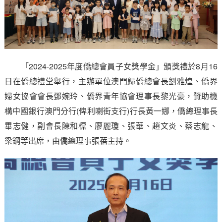
「2024-2025年度僑總會員子女獎學金」頒獎禮於8月16
日在僑總禮堂舉行，主辦單位澳門歸僑總會長劉雅煌、僑界
婦女協會會長鄧婉玲、僑界青年協會理事長黎光豪，贊助機
構中國銀行澳門分行(俾利喇街支行)行長黃一娜，僑總理事長
畢志健，副會長陳和標、廖麗瓊、張華、趙文炎、蔡志龍、
梁鋼等出席，由僑總理事張蓓主持。