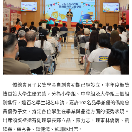
僑總會員子女獎學金自創會初期已經設立，本年度頒獎
禮首設大學生優異獎，分為小學組、中學組及大學組三個組
別進行，過百名學生報名申請，嘉許102名品學兼優的僑總會
員優秀子女，肯定各位學生在學業與品德方面的優秀表現。
出席頒獎禮還有副理事長鄭立晶、陳力志，理事林僑慶、劉
鎂霖、盧秀香、鍾健鴻、蘇珊妮出席。