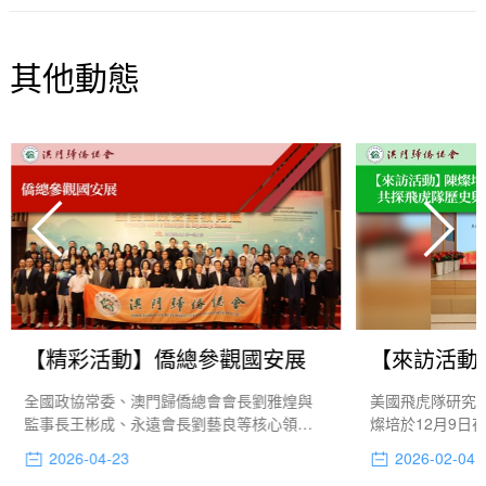
其他動態
【精彩活動】僑總參觀國安展
全國政協常委、澳門歸僑總會會長劉雅煌與
美國飛虎隊研究
監事長王彬成、永遠會長劉藝良等核心領導
燦培於12月9日
層，於4月17日下午分批帶領八十餘位理監事
表進行深入交流
2026-04-23
2026-02-04
成員，前往參觀“全民國家安全教育展”。此次
育、華僑貢獻研