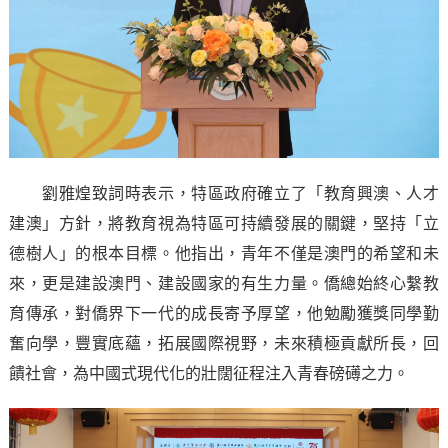
劉雅煌致詞時表示，特區政府確立了「教育興澳、人才
建澳」方針，將教育視為特區可持續發展的關鍵，堅持「立
德樹人」的根本目標。他指出，青年不僅是澳門的希望和未
來，更是建設澳門、建設國家的有生力量。僑總始終心繫教
育傳承，對僑界下一代的成長寄予厚望，他勉勵獲獎同學勤
奮向學，豐實底蘊，拓展國際視野，未來積極貢獻所長，回
饋社會，為中國式現代化的壯闊征程注入青春磅礡之力。