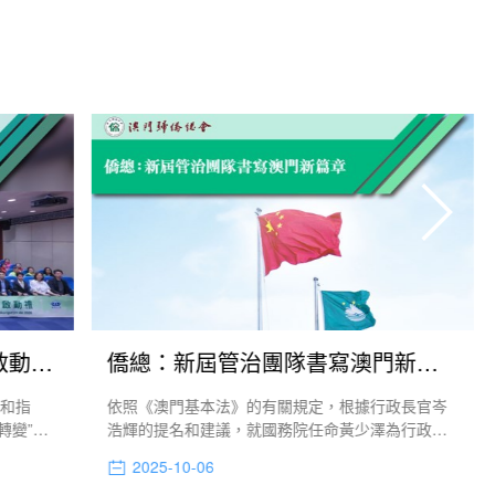
“全城家家戶戶清積水”大行動啟動 聯動社團提前部署防控“雙熱” 築牢社區防線
僑總：新屆管治團隊書寫澳門新篇章
標和指
依照《澳門基本法》的有關規定，根據行政長官岑
轉變”三
浩輝的提名和建議，就國務院任命黃少澤為行政法
廣泛聯動
務司司長、陳子勁為保安司司長、唐曉峰為檢察院
2025-10-06
建立自主
檢察長的決定，以及行政長官委任第八屆立法會的