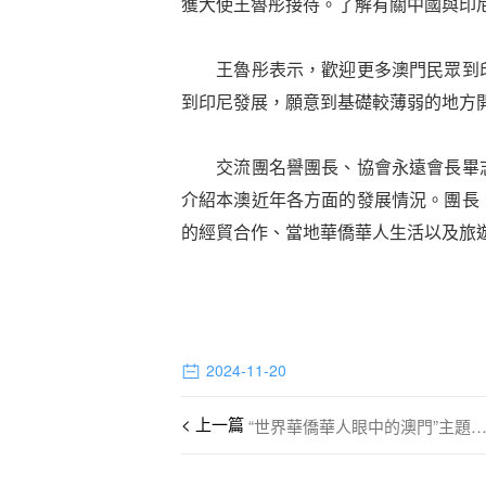
獲大使王魯彤接待。了解有關中國與印
王魯彤表示，歡迎更多澳門民眾到印
到印尼發展，願意到基礎較薄弱的地方
交流團名譽團長、協會永遠會長畢志
介紹本澳近年各方面的發展情況。團長
的經貿合作、當地華僑華人生活以及旅
2024-11-20
“世界華僑華人眼中的澳門”主題攝影大賽賽事結果名單