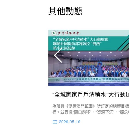
其他動態
【精彩活動】僑總聯歡慶成立五十七周年
人民共和國成立七十六
為落實《健康澳門藍圖》所訂定的總體目
周年暨僑總成立五十七
標，並貫徹“關口前移”、“資源下沉”、“觀念
席。全國政協副主席何
大政策方向，特區政府透過“健康社區”計劃
2026-05-16
署特派員劉顯法，行政
社團，發揮協同效應。為進一步賦能居民