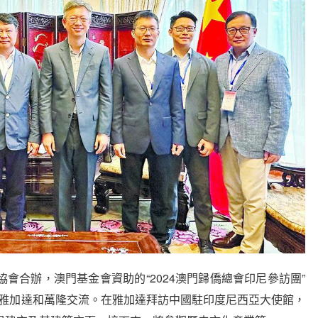
合辦，澳門基金會資助的“2024澳門歸僑總會印尼參訪團”
西亞雅加達和萬隆交流。在雅加達拜訪中國駐印度尼西亞大使館，